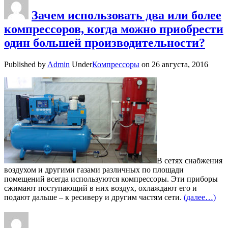
Зачем использовать два или более
компрессоров, когда можно приобрести
один большей производительности?
Published by
Admin
Under
Компрессоры
on
26 августа, 2016
В сетях снабжения
воздухом и другими газами различных по площади
помещений всегда используются компрессоры. Эти приборы
сжимают поступающий в них воздух, охлаждают его и
подают дальше – к ресиверу и другим частям сети.
(далее…)